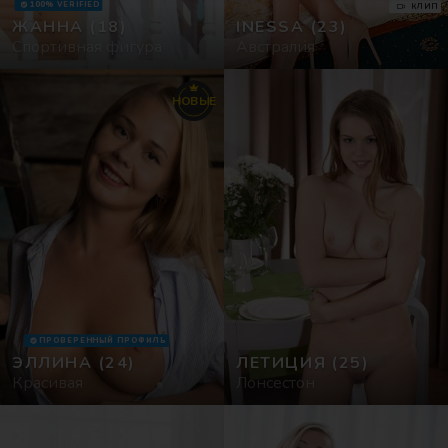
100% VERIFIED
КЛИП
ЖАННА
(18)
INESSA
(23)
Туры
Спортивная фигура
Австралия
Фото
НОВЫЕ
ПРОВЕРЕННЫЙ ПРОФИЛЬ
ЭЛЛИНА
(24)
ЛЕТИЦИЯ
(25)
Красивая
Лонсестон