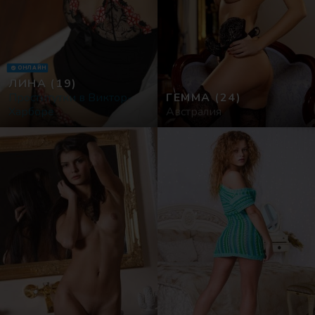
ОНЛАЙН
ЛИНА
(19)
Проститутки в Виктор-
ГЕММА
(24)
Харборе
Австралия