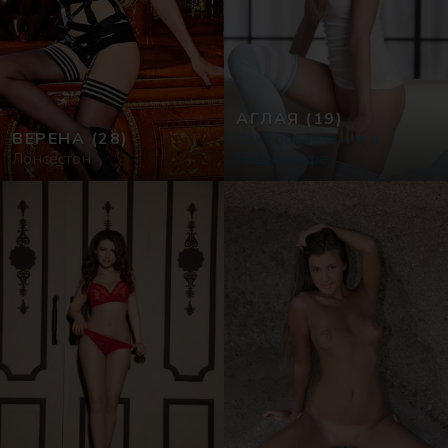
АГЛАЯ
(19)
ВЕРЕНА
(28)
Секс объявления в
Лонсестон
Редклиффе