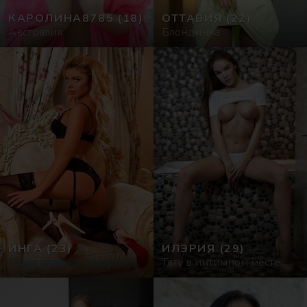
КАРОЛИНА8785
(18)
ОТТАВИЯ
(22)
Австралия
Блондинка
ИНГА
(23)
ИЛЭРИЯ
(29)
Проститутки в Гладстоне
Тату в интимном месте