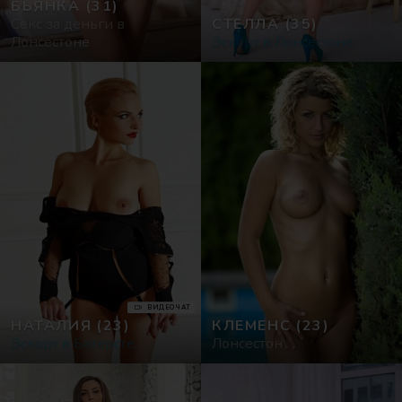
БЬЯНКА
(31)
Cекс за деньги в
СТЕЛЛА
(35)
Лонсестоне
Эскорт в Лонсестоне
ВИДЕОЧАТ
НАТАЛИЯ
(23)
КЛЕМЕНС
(23)
Эскорт в Батерсте
Лонсестон