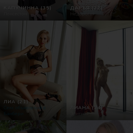
КАПУЧИННА
(35)
ДАРЬЯ
(22)
Лонсестон
Недорогая
ЛИА
(21)
Секс объявления в
ЛИАНА
(24)
Банбери
Элитная