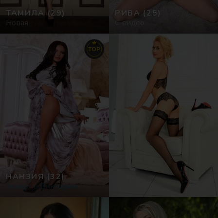
ТАМИЛА
(29)
РИВА
(25)
Новая
С видео
TOP
НАНЗИЯ
(32)
Эскорт в Виктории