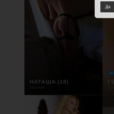
Да
НАТАША
(18)
Г
Частная
Бо