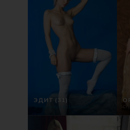
ЭДИТ
(31)
О
Эскортницы в Джессоре
Стр