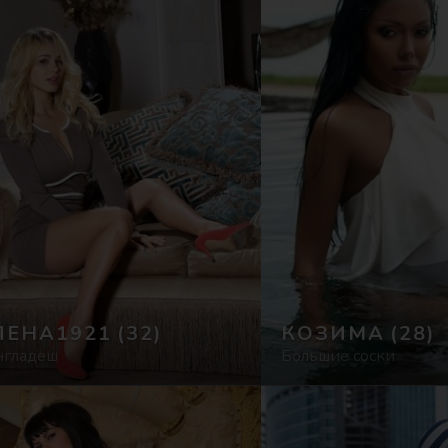
ЛЕНА1921
(32)
КОЗИМА
(28)
нгладеш
Большие соски