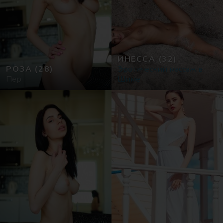
ИНЕССА
(32)
РОЗА
(28)
Эротический массаж в
Пер
Шиме