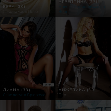
АГРЕППИНА
(27)
ВЕРА
(30)
Анкеты индивидуалок в
Секс на час в Пере
Вёрне
ЧАТ
ЛИАНА
(33)
АНЖЕЛИКА
(30)
Секс досуг в Брюсселе
Пер