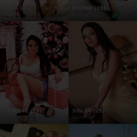
ЗИТА
(21)
НОЕМИ
(21)
Пер
Вип
СЕЛЕСТЕ
(29)
ЭЛЬЗА
(25)
Эскортницы в Остенде
Милая