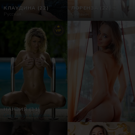
КЛАУДИНА
(22)
ЛОРЕНЗА
(22)
Русская
Онлайн
VIP
НАНЗИЯ
(31)
Секс досуг в Брюгге