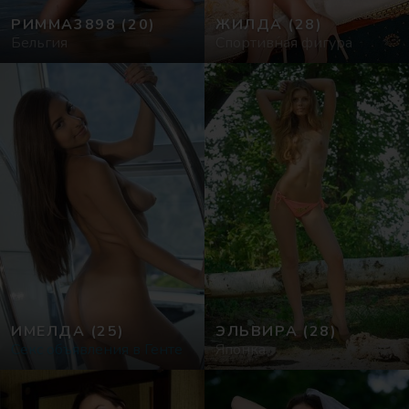
РИММА3898
(20)
ЖИЛДА
(28)
Бельгия
Спортивная фигура
ИМЕЛДА
(25)
ЭЛЬВИРА
(28)
Секс объявления в Генте
Японка