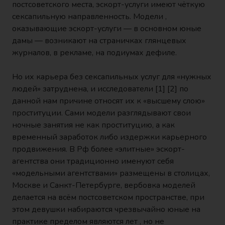
постсоветского места, эскорт-услуги имеют чёткую
сексапильную направленность. Модели ,
оказывающие эскорт-услуги — в основном юные
дамы — возникают на страничках глянцевых
журналов, в рекламе, на подиумах дефиле.
Но их карьера без сексапильных услуг для «нужных
людей» затруднена, и исследователи [1] [2] по
данной нам причине относят их к «высшему слою»
проституции. Сами модели разглядывают свои
ночные занятия не как проституцию, a как
временный заработок либо издержки карьерного
продвижения. В Рф более «элитные» эскорт-
агентства они традиционно именуют себя
«модельными агентствами» размещены в столицах,
Москве и Санкт-Петербурге, вербовка моделей
делается на всём постсоветском пространстве, при
этом девушки набираются чрезвычайно юные на
практике пределом являются лет , но не