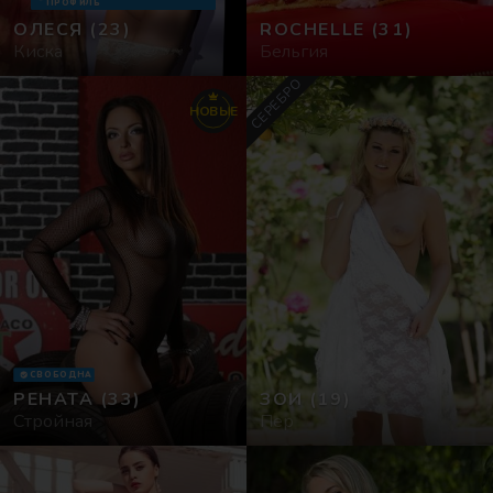
ПРОФИЛЬ
ОЛЕСЯ
(23)
ROCHELLE
(31)
Сексгид
Киска
Бельгия
СЕРЕБРО
Фото
НОВЫЕ
СВОБОДНА
РЕНАТА
(33)
ЗОИ
(19)
Стройная
Пер