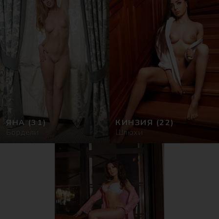
ЯНА
(31)
КИНЗИЯ
(22)
Бордели
Шлюхи