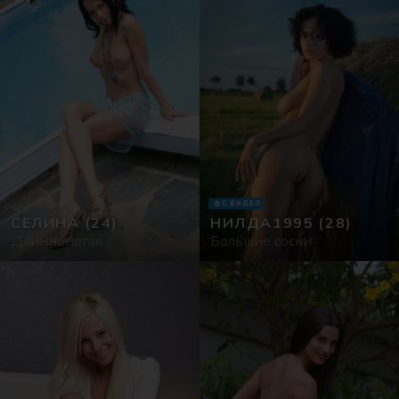
С ВИДЕО
СЕЛИНА
(24)
НИЛДА1995
(28)
Длинноногая
Большие соски