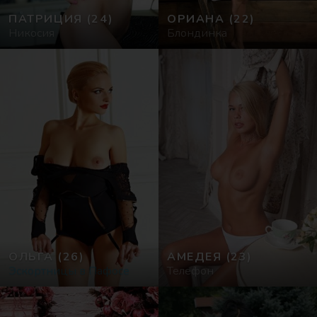
ПАТРИЦИЯ
(24)
ОРИАНА
(22)
Никосия
Блондинка
ОЛЬГА
(26)
АМЕДЕЯ
(23)
Эскортницы в Пафосе
Телефон