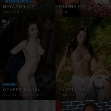
ФОТО ПРОВЕРЕНЫ
ВИДЕО
НАТАЛИЯ
(27)
EUGENE
(23)
Салоны
Посуточная
Кипр
АЛМАЗ
Знакомства
VIP
ОНЛАЙН
ОРАБЕЛЛА
(30)
РАЧЕЛЬ
(29)
Тату в интимном месте
Никосия