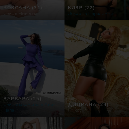
РОКСАНА
(31)
КЛЭР
(22)
Секс в Никосия
Эскорт в Паралимни
ВИДЕОЧАТ
ВАРВАРА
(25)
Секс знакомства в Айя-
ДИДИАНА
(24)
Напа
Никосия