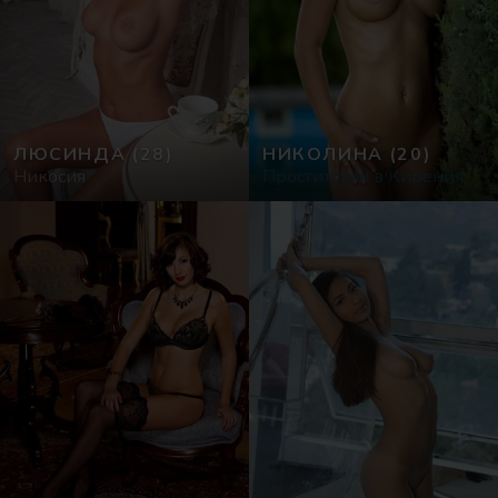
ЛЮСИНДА
(28)
НИКОЛИНА
(20)
Никосия
Проститутки в Кирения