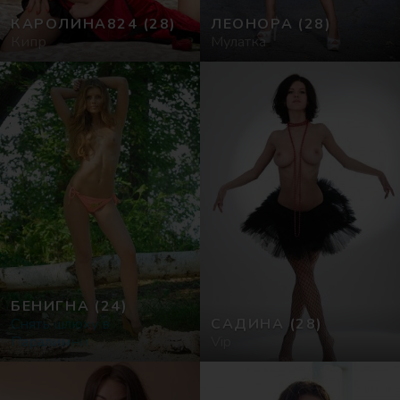
КАРОЛИНА824
(28)
ЛЕОНОРА
(28)
Кипр
Мулатка
БЕНИГНА
(24)
Cнять шлюху в
САДИНА
(28)
Паралимни
Vip